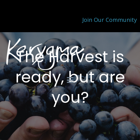
Join Our Community
The Harvest is
ready, but are
you?