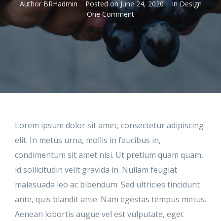
Author
BRHadmin
Posted on
June 24, 2020
In
Design
One Comment
Lorem ipsum dolor sit amet, consectetur adipiscing
elit. In metus urna, mollis in faucibus in,
condimentum sit amet nisi. Ut pretium quam quam,
id sollicitudin velit gravida in. Nullam feugiat
malesuada leo ac bibendum. Sed ultricies tincidunt
ante, quis blandit ante. Nam egestas tempus metus.
Aenean lobortis augue vel est vulputate, eget