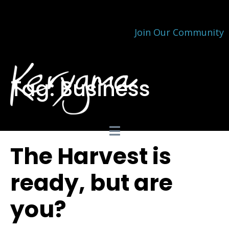
Join Our Community
Tag:
Business
The Harvest is
ready, but are
you?